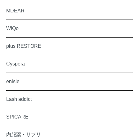
MDEAR
WiQo
plus RESTORE
Cyspera
enisie
Lash addict
SPICARE
内服薬・サプリ