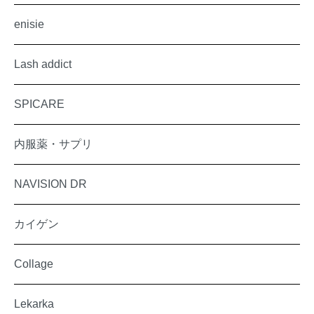
enisie
Lash addict
SPICARE
内服薬・サプリ
NAVISION DR
カイゲン
Collage
Lekarka