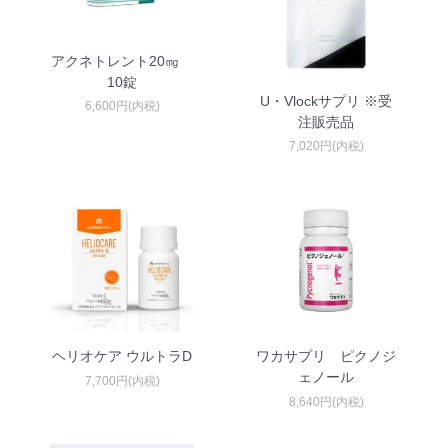
アクネトレント20㎎
10錠
U・Vlockサプリ ※受
6,600円(内税)
注販売品
7,020円(内税)
ヘリオケア ウルトラD
ワカサプリ ピクノジ
ェノール
7,700円(内税)
8,640円(内税)