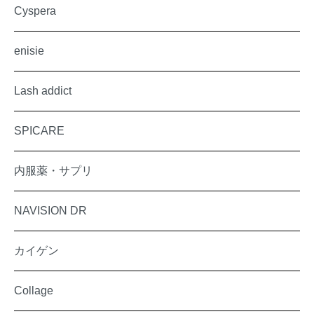
Cyspera
enisie
Lash addict
SPICARE
内服薬・サプリ
NAVISION DR
カイゲン
Collage