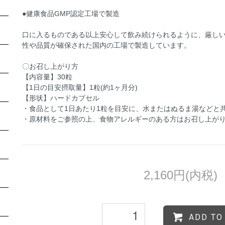
●健康食品GMP認定工場で製造
口に入るものである以上安心して飲み続けられるように、厳し
性や品質が確保された国内の工場で製造しています。
〇お召し上がり方
【内容量】30粒
【1日の目安摂取量】1粒(約1ヶ月分)
【形状】ハードカプセル
・食品として1日あたり1粒を目安に、水またはぬるま湯などと
・原材料をご参照の上、食物アレルギーのある方はお召し上が
2,160円(内税)
ADD TO