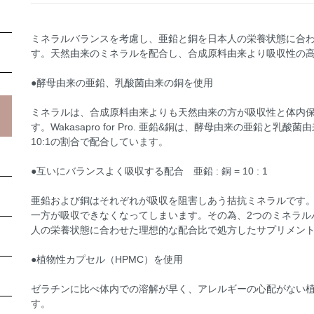
ミネラルバランスを考慮し、亜鉛と銅を日本人の栄養状態に合
す。天然由来のミネラルを配合し、合成原料由来より吸収性の
●酵母由来の亜鉛、乳酸菌由来の銅を使用
ミネラルは、合成原料由来よりも天然由来の方が吸収性と体内
す。Wakasapro for Pro. 亜鉛&銅は、酵母由来の亜鉛と
10:1の割合で配合しています。
●互いにバランスよく吸収する配合 亜鉛 : 銅 = 10 : 1
亜鉛および銅はそれぞれが吸収を阻害しあう拮抗ミネラルです
一方が吸収できなくなってしまいます。その為、2つのミネラル
人の栄養状態に合わせた理想的な配合比で処方したサプリメン
●植物性カプセル（HPMC）を使用
ゼラチンに比べ体内での溶解が早く、アレルギーの心配がない
す。