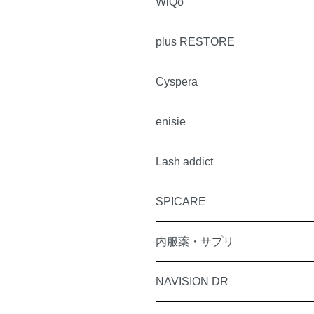
WiQo
plus RESTORE
Cyspera
enisie
Lash addict
SPICARE
内服薬・サプリ
NAVISION DR