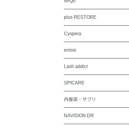
WiQo
plus RESTORE
Cyspera
enisie
Lash addict
SPICARE
内服薬・サプリ
NAVISION DR