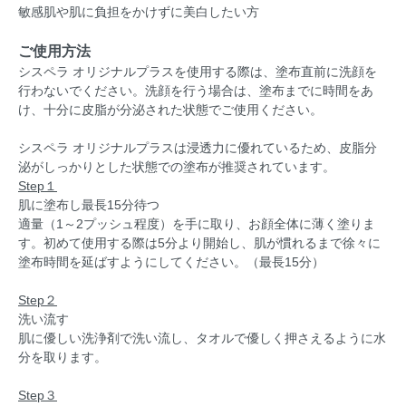
敏感肌や肌に負担をかけずに美白したい方
ご使用方法
シスペラ オリジナルプラスを使用する際は、塗布直前に洗顔を
行わないでください。洗顔を行う場合は、塗布までに時間をあ
け、十分に皮脂が分泌された状態でご使用ください。
シスペラ オリジナルプラスは浸透力に優れているため、皮脂分
泌がしっかりとした状態での塗布が推奨されています。
Step１
肌に塗布し最長15分待つ
適量（1～2プッシュ程度）を手に取り、お顔全体に薄く塗りま
す。初めて使用する際は5分より開始し、肌が慣れるまで徐々に
塗布時間を延ばすようにしてください。（最長15分）
Step２
洗い流す
肌に優しい洗浄剤で洗い流し、タオルで優しく押さえるように水
分を取ります。
Step３