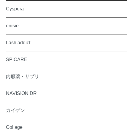
Cyspera
enisie
Lash addict
SPICARE
内服薬・サプリ
NAVISION DR
カイゲン
Collage