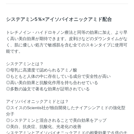
システアミン5％×アイソバイオニックアミド配合
トレチノイン・ハイドロキノン療法と同等の効果に加え、より早
く高い美白効果が期待できます。皮剥けなどのダウンタイムがな
く、肌に優しい処方で敏感肌を含む全てのスキンタイプに使用可
能です。
システアミンとは？
◎母乳に高濃度で認められるアミノ酸
◎もともと人体の中に存在している成分で安全性が高い
◎高い美白効果と抗酸化作用を持ち合わせている
◎多数の論文で著名な効果が証明されている
アイソバイオニックアミドとは？
◎スイスのScientis社が独自開発したナイアシンアミドの強化型
分子
◎システアミンと混合されることで美白効果をアップ
◎美白、抗炎症、抗酸化、光老化の改善
システアミンとアイソバイオニックアミドの相乗効果で６倍のチ