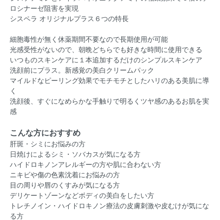
ロシナーゼ阻害を実現
シスペラ オリジナルプラス６つの特長
細胞毒性が無く休薬期間不要なので長期使用が可能
光感受性がないので、朝晩どちらでも好きな時間に使用できる
いつものスキンケアに１本追加するだけのシンプルスキンケア
洗顔前にプラス。新感覚の美白クリームパック
マイルドなピーリング効果でモチモチとしたハリのある美肌に導
く
洗顔後、すぐになめらかな手触りで明るくツヤ感のあるお肌を実
感
こんな方におすすめ
肝斑・シミにお悩みの方
日焼けによるシミ・ソバカスが気になる方
ハイドロキノンアレルギーの方や肌に合わない方
ニキビや傷の色素沈着にお悩みの方
目の周りや唇のくすみが気になる方
デリケートゾーンなどボディの美白をしたい方
トレチノイン・ハイドロキノン療法の皮膚刺激や皮むけが気にな
る方