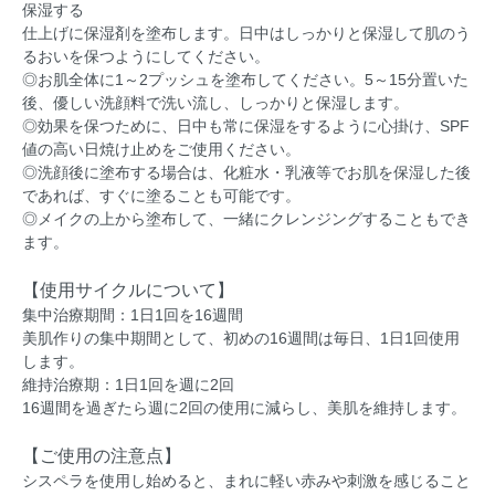
保湿する
仕上げに保湿剤を塗布します。日中はしっかりと保湿して肌のう
るおいを保つようにしてください。
◎お肌全体に1～2プッシュを塗布してください。5～15分置いた
後、優しい洗顔料で洗い流し、しっかりと保湿します。
◎効果を保つために、日中も常に保湿をするように心掛け、SPF
値の高い日焼け止めをご使用ください。
◎洗顔後に塗布する場合は、化粧水・乳液等でお肌を保湿した後
であれば、すぐに塗ることも可能です。
◎メイクの上から塗布して、一緒にクレンジングすることもでき
ます。
【使用サイクルについて】
集中治療期間：1日1回を16週間
美肌作りの集中期間として、初めの16週間は毎日、1日1回使用
します。
維持治療期：1日1回を週に2回
16週間を過ぎたら週に2回の使用に減らし、美肌を維持します。
【ご使用の注意点】
シスペラを使用し始めると、まれに軽い赤みや刺激を感じること