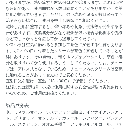
がありますが、洗い流すと約30分ほどで治まります。これは正常
な反応であり、使用開始から数日間続くことがありますが、次第
に肌が慣れていきます。ただし、強い赤みや刺激が数日経っても
治まらない場合は、使用を中止し医師にご相談ください。
乾燥した肌に塗布すると、強い赤みや刺激、発疹等が発生する場
合があります。皮脂成分が少なく乾燥が強い場合は化粧水や乳液
などでしっかりと保湿してから塗布してください。
シスペラは空気に触れると参加して茶色に変色する性質がありま
す。ポンプの口に付着したクリームが茶色く変色していることが
稀にあります。その場合は、軽くポンプをプッシュし、茶色い部
分を取り除いてから使用するようにしてください。なお、チュー
ブはエアレス式となっているため、チューブ内のクリームは空気
に触れることがありませんのでご安心ください。
直射日光を避け、室温（15～30℃）で保管してください。
妊婦または授乳婦、小児の使用に関する安全性試験は実施されて
いないため、ご使用はお控えください。
製品成分表
水、ミネラルオイル、システアミン塩酸塩、イソナイアシンアミ
ド、グリセリン、オクチルドデカノール、シアバター、パンテノ
ール、スクアラン、オオムギ種子、アラキジルアルコール、セチ