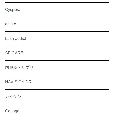
Cyspera
enisie
Lash addict
SPICARE
内服薬・サプリ
NAVISION DR
カイゲン
Collage